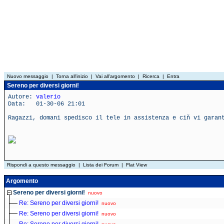
Nuovo messaggio
|
Torna all'inizio
|
Vai all'argomento
|
Ricerca
|
Entra
Sereno per diversi giorni!
Autore:
valerio
Data: 01-30-06 21:01
Ragazzi, domani spedisco il tele in assistenza e ciň vi garan
Rispondi a questo messaggio
|
Lista dei Forum
|
Flat View
Argomento
Sereno per diversi giorni!
nuovo
Re: Sereno per diversi giorni!
nuovo
Re: Sereno per diversi giorni!
nuovo